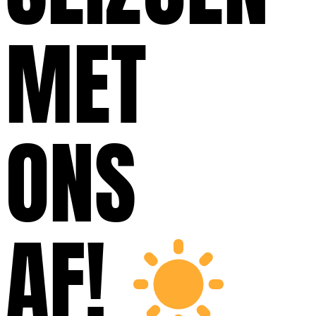
MET
ONS
AF!