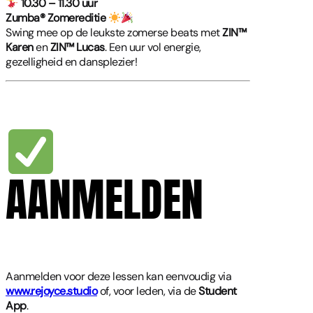
10.30 – 11.30 uur
Zumba® Zomereditie
Swing mee op de leukste zomerse beats met
ZIN™
Karen
en
ZIN™ Lucas
. Een uur vol energie,
gezelligheid en dansplezier!
AANMELDEN
Aanmelden voor deze lessen kan eenvoudig via
www.rejoyce.studio
of, voor leden, via de
Student
App
.