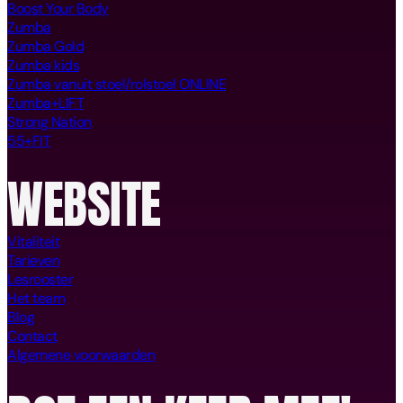
Boost Your Body
Zumba
Zumba Gold
Zumba kids
Zumba vanuit stoel/rolstoel ONLINE
Zumba+LIFT
Strong Nation
55+FIT
WEBSITE
Vitaliteit
Tarieven
Lesrooster
Het team
Blog
Contact
Algemene voorwaarden